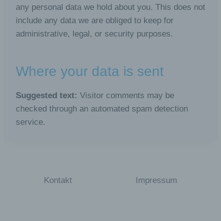
Daten wie das Erheben, das Erfassen, die
any personal data we hold about you. This does not
Organisation, das Ordnen, die Speicherung,
include any data we are obliged to keep for
die Anpassung oder Veränderung, das
Auslesen, das Abfragen, die Verwendung, die
administrative, legal, or security purposes.
Offenlegung durch Übermittlung, Verbreitung
oder eine andere Form der Bereitstellung, den
Abgleich oder die Verknüpfung, die
Where your data is sent
Einschränkung, das Löschen oder die
Vernichtung.
Suggested text:
Visitor comments may be
d) Einschränkung der Verarbeitung
checked through an automated spam detection
Einschränkung der Verarbeitung ist die
service.
Markierung gespeicherter personenbezogener
Daten mit dem Ziel, ihre künftige Verarbeitung
einzuschränken.
e) Profiling
Kontakt
Impressum
Profiling ist jede Art der automatisierten
Verarbeitung personenbezogener Daten, die
darin besteht, dass diese personenbezogenen
Daten verwendet werden, um bestimmte