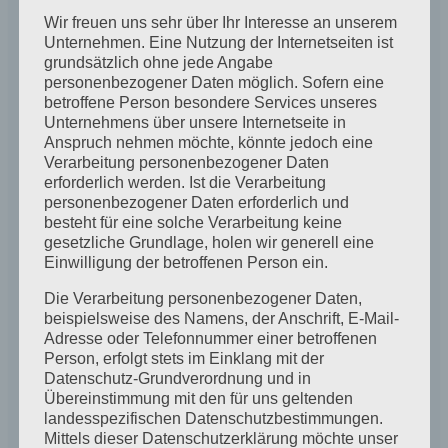
cookie to determine if your browser accepts
Wir freuen uns sehr über Ihr Interesse an unserem
cookies. This cookie contains no personal data and
Unternehmen. Eine Nutzung der Internetseiten ist
grundsätzlich ohne jede Angabe
is discarded when you close your browser.
personenbezogener Daten möglich. Sofern eine
betroffene Person besondere Services unseres
Unternehmens über unsere Internetseite in
When you log in, we will also set up several
Anspruch nehmen möchte, könnte jedoch eine
cookies to save your login information and your
Verarbeitung personenbezogener Daten
screen display choices. Login cookies last for two
erforderlich werden. Ist die Verarbeitung
personenbezogener Daten erforderlich und
days, and screen options cookies last for a year. If
besteht für eine solche Verarbeitung keine
you select "Remember Me", your login will persist
gesetzliche Grundlage, holen wir generell eine
for two weeks. If you log out of your account, the
Einwilligung der betroffenen Person ein.
login cookies will be removed.
Die Verarbeitung personenbezogener Daten,
beispielsweise des Namens, der Anschrift, E-Mail-
Adresse oder Telefonnummer einer betroffenen
If you edit or publish an article, an additional cookie
Person, erfolgt stets im Einklang mit der
will be saved in your browser. This cookie includes
Datenschutz-Grundverordnung und in
Übereinstimmung mit den für uns geltenden
no personal data and simply indicates the post ID
landesspezifischen Datenschutzbestimmungen.
of the article you just edited. It expires after 1 day.
Mittels dieser Datenschutzerklärung möchte unser