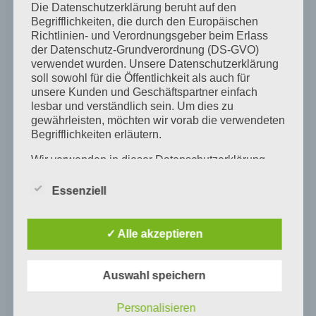
logged in to that website.
Die Datenschutzerklärung beruht auf den
Begrifflichkeiten, die durch den Europäischen
Richtlinien- und Verordnungsgeber beim Erlass
der Datenschutz-Grundverordnung (DS-GVO)
Who we share your data with
verwendet wurden. Unsere Datenschutzerklärung
soll sowohl für die Öffentlichkeit als auch für
Suggested text:
If you request a password reset,
unsere Kunden und Geschäftspartner einfach
lesbar und verständlich sein. Um dies zu
your IP address will be included in the reset email.
gewährleisten, möchten wir vorab die verwendeten
Begrifflichkeiten erläutern.
How long we retain your data
Wir verwenden in dieser Datenschutzerklärung
unter anderem die folgenden Begriffe:
Essenziell
Suggested text:
If you leave a comment, the
a) personenbezogene Daten
comment and its metadata are retained indefinitely.
Personenbezogene Daten sind alle
✓ Alle akzeptieren
This is so we can recognize and approve any
Informationen, die sich auf eine identifizierte
oder identifizierbare natürliche Person (im
follow-up comments automatically instead of
Folgenden „betroffene Person") beziehen. Als
holding them in a moderation queue.
Auswahl speichern
identifizierbar wird eine natürliche Person
angesehen, die direkt oder indirekt,
Personalisieren
insbesondere mittels Zuordnung zu einer
For users that register on our website (if any), we