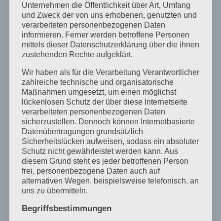
Unternehmen die Öffentlichkeit über Art, Umfang
und Zweck der von uns erhobenen, genutzten und
verarbeiteten personenbezogenen Daten
Embedded content from other
informieren. Ferner werden betroffene Personen
mittels dieser Datenschutzerklärung über die ihnen
websites
zustehenden Rechte aufgeklärt.
Wir haben als für die Verarbeitung Verantwortlicher
Suggested text:
Articles on this site may include
zahlreiche technische und organisatorische
embedded content (e.g. videos, images, articles,
Maßnahmen umgesetzt, um einen möglichst
etc.). Embedded content from other websites
lückenlosen Schutz der über diese Internetseite
verarbeiteten personenbezogenen Daten
behaves in the exact same way as if the visitor has
sicherzustellen. Dennoch können Internetbasierte
visited the other website.
Datenübertragungen grundsätzlich
Sicherheitslücken aufweisen, sodass ein absoluter
Schutz nicht gewährleistet werden kann. Aus
These websites may collect data about you, use
diesem Grund steht es jeder betroffenen Person
cookies, embed additional third-party tracking, and
frei, personenbezogene Daten auch auf
alternativen Wegen, beispielsweise telefonisch, an
monitor your interaction with that embedded
uns zu übermitteln.
content, including tracking your interaction with the
Begriffsbestimmungen
embedded content if you have an account and are